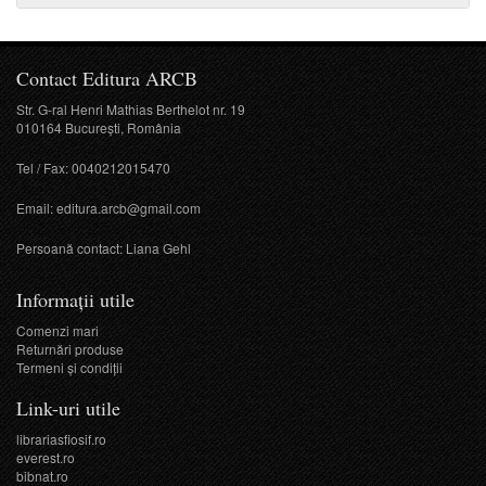
Contact Editura ARCB
Str. G-ral Henri Mathias Berthelot nr. 19
010164 București, România
Tel / Fax: 0040212015470
Email:
editura.arcb@gmail.com
Persoană contact: Liana Gehl
Informații utile
Comenzi mari
Returnări produse
Termeni şi condiţii
Link-uri utile
librariasfiosif.ro
everest.ro
bibnat.ro