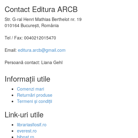
Contact Editura ARCB
Str. G-ral Henri Mathias Berthelot nr. 19
010164 București, România
Tel / Fax: 0040212015470
Email:
editura.arcb@gmail.com
Persoană contact: Liana Gehl
Informații utile
Comenzi mari
Returnări produse
Termeni şi condiţii
Link-uri utile
librariasfiosif.ro
everest.ro
bibnat.ro