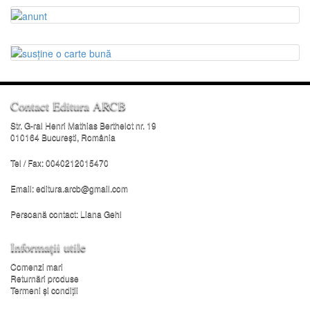
Contact Editura ARCB
Str. G-ral Henri Mathias Berthelot nr. 19
010164 București, România
Tel / Fax: 0040212015470
Email:
editura.arcb@gmail.com
Persoană contact: Liana Gehl
Informații utile
Comenzi mari
Returnări produse
Termeni şi condiţii