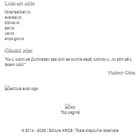
Link-uri utile
librariasfiosif.ro
everest.ro
bibnat.ro
aer.ro
uer.ro
anpc.gov.ro
Gândul zilei
"Nu-L iubim pe Dumnezeu așa cum se cuvine dacă, iubindu-L, nu știm să-L
facem iubit."
Vladimir Ghika
Top pagină
© 2014 - 2026 |
Editura ARCB
| Toate drepturile rezervate