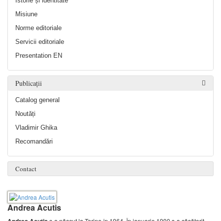
Istorie și identitate
Misiune
Norme editoriale
Servicii editoriale
Presentation EN
Publicații
Catalog general
Noutăți
Vladimir Ghika
Recomandări
Contact
Andrea Acutis
s-a născut la Torino în 1964. În ianuarie 1990 s-a căsătorit