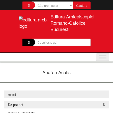
Editura Arhiepiscopiei
Romano-Catolice
București
Coșul este gol
Andrea Acutis
Acasă
Despre noi