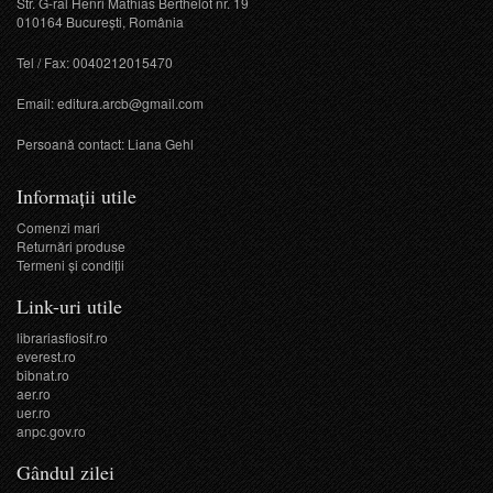
Str. G-ral Henri Mathias Berthelot nr. 19
010164 București, România
Tel / Fax: 0040212015470
Email:
editura.arcb@gmail.com
Persoană contact: Liana Gehl
Informații utile
Comenzi mari
Returnări produse
Termeni şi condiţii
Link-uri utile
librariasfiosif.ro
everest.ro
bibnat.ro
aer.ro
uer.ro
anpc.gov.ro
Gândul zilei