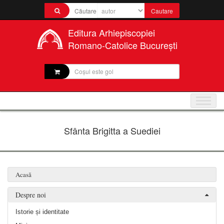
Editura Arhiepiscopiei
Romano-Catolice București
Coșul este gol
Sfânta Brigitta a Suediei
Acasă
Despre noi
Istorie și identitate