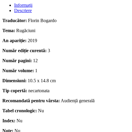
Informații
Descriere
Traducător:
Florin Bogardo
Tema:
Rugăciuni
An apariție:
2019
Număr ediție curentă:
3
Număr pagini:
12
Număr volume:
1
Dimensiuni:
10.5 x 14.8 cm
Tip copertă:
necartonata
Recomandată pentru vârsta:
Audiență generală
Tabel cronologic:
Nu
Index:
Nu
Note:
Nu