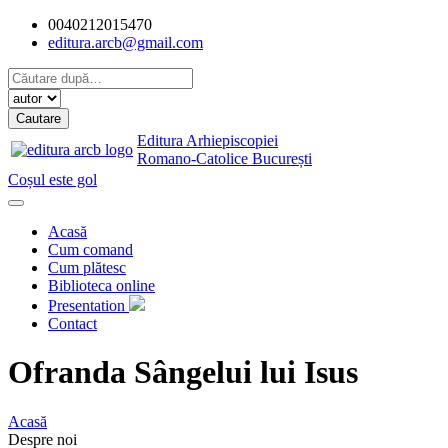
0040212015470
editura.arcb@gmail.com
Editura Arhiepiscopiei
Romano-Catolice București
Coșul este gol
Acasă
Cum comand
Cum plătesc
Biblioteca online
Presentation
Contact
Ofranda Sângelui lui Isus
Acasă
Despre noi