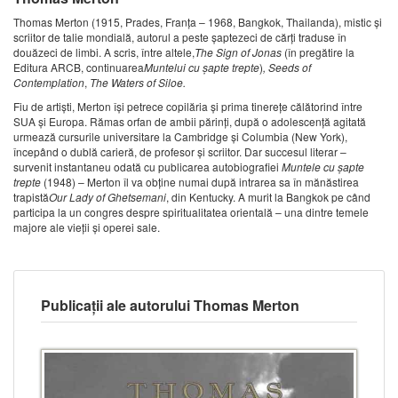
Thomas Merton (1915, Prades, Franţa – 1968, Bangkok, Thailanda), mistic şi
scriitor de talie mondială, autorul a peste şaptezeci de cărţi traduse în
douăzeci de limbi. A scris, între altele,
The Sign of Jonas
(în pregătire la
Editura ARCB, continuarea
Muntelui cu şapte trepte
)
, Seeds of
Contemplation
,
The Waters of Siloe.
Fiu de artişti, Merton îşi petrece copilăria şi prima tinereţe călătorind între
SUA şi Europa. Rămas orfan de ambii părinţi, după o adolescenţă agitată
urmează cursurile universitare la Cambridge şi Columbia (New York),
începând o dublă carieră, de profesor şi scriitor. Dar succesul literar –
survenit instantaneu odată cu publicarea autobiografiei
Muntele cu şapte
trepte
(1948) – Merton îl va obţine numai după intrarea sa în mănăstirea
trapistă
Our Lady of Ghetsemani
, din Kentucky. A murit la Bangkok pe când
participa la un congres despre spiritualitatea orientală – una dintre temele
majore ale vieţii şi operei sale.
Publicații ale autorului Thomas Merton