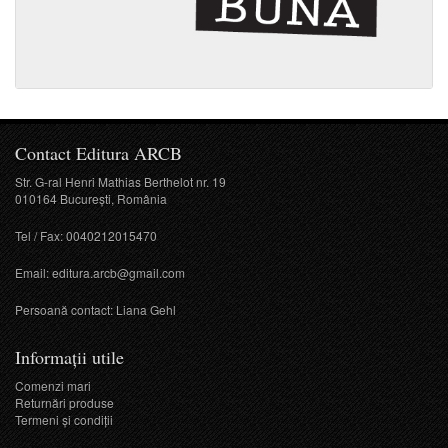
Contact Editura ARCB
Str. G-ral Henri Mathias Berthelot nr. 19
010164 București, România
Tel / Fax: 0040212015470
Email:
editura.arcb@gmail.com
Persoană contact: Liana Gehl
Informații utile
Comenzi mari
Returnări produse
Termeni şi condiţii