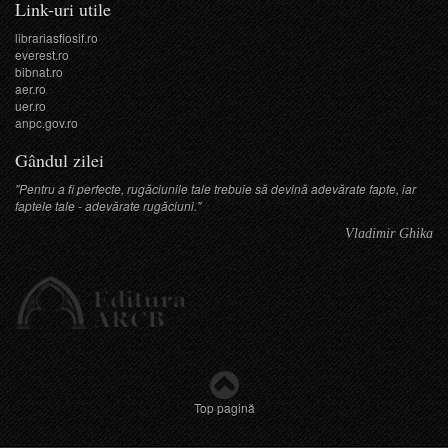
Link-uri utile
librariasfiosif.ro
everest.ro
bibnat.ro
aer.ro
uer.ro
anpc.gov.ro
Gândul zilei
"Pentru a fi perfecte, rugăciunile tale trebuie să devină adevărate fapte, iar
faptele tale - adevărate rugăciuni."
Vladimir Ghika
Top pagină