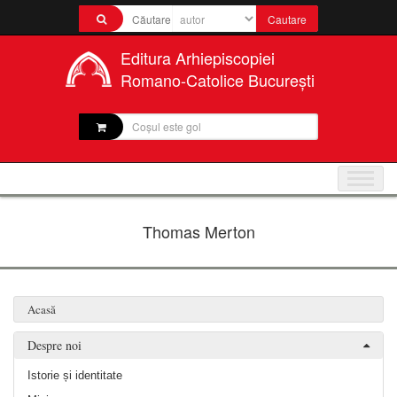
Editura Arhiepiscopiei
Romano-Catolice București
Coșul este gol
Thomas Merton
Acasă
Despre noi
Istorie și identitate