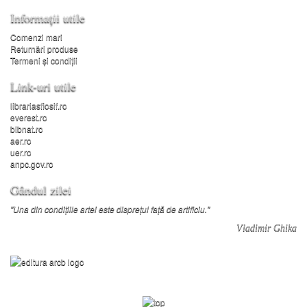
Informații utile
Comenzi mari
Returnări produse
Termeni şi condiţii
Link-uri utile
librariasfiosif.ro
everest.ro
bibnat.ro
aer.ro
uer.ro
anpc.gov.ro
Gândul zilei
"Una din condițiile artei este disprețul față de artificiu."
Vladimir Ghika