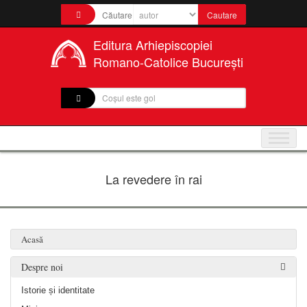
Editura Arhiepiscopiei
Romano-Catolice București
Coșul este gol
La revedere în rai
Acasă
Despre noi
Istorie și identitate