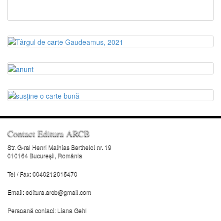
Contact Editura ARCB
Str. G-ral Henri Mathias Berthelot nr. 19
010164 București, România
Tel / Fax: 0040212015470
Email:
editura.arcb@gmail.com
Persoană contact: Liana Gehl