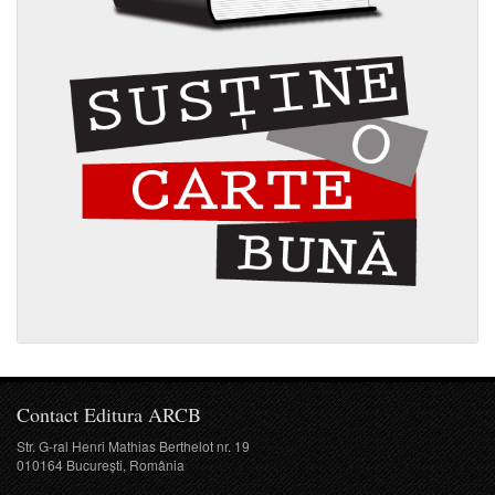
Contact Editura ARCB
Str. G-ral Henri Mathias Berthelot nr. 19
010164 București, România