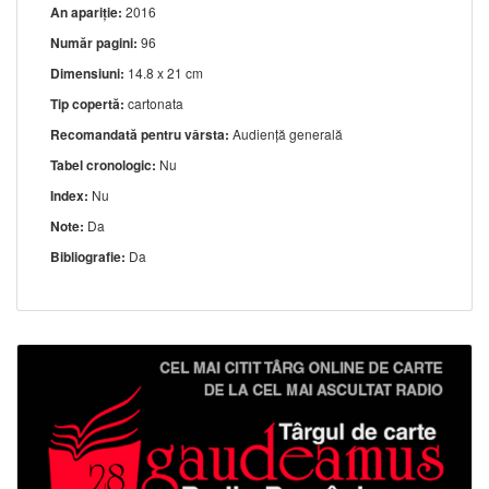
An apariție:
2016
Număr pagini:
96
Dimensiuni:
14.8 x 21 cm
Tip copertă:
cartonata
Recomandată pentru vârsta:
Audiență generală
Tabel cronologic:
Nu
Index:
Nu
Note:
Da
Bibliografie:
Da