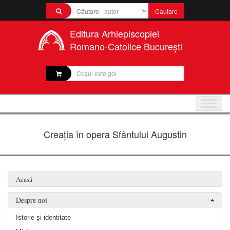
Editura Arhiepiscopiei
Romano-Catolice București
Coșul este gol
Creația în opera Sfântului Augustin
Acasă
Despre noi
Istorie și identitate