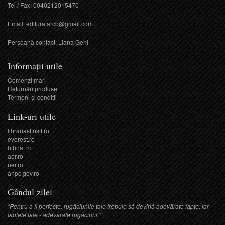
Tel / Fax: 0040212015470
Email:
editura.arcb@gmail.com
Persoană contact: Liana Gehl
Informații utile
Comenzi mari
Returnări produse
Termeni şi condiţii
Link-uri utile
librariasfiosif.ro
everest.ro
bibnat.ro
aer.ro
uer.ro
anpc.gov.ro
Gândul zilei
"Pentru a fi perfecte, rugăciunile tale trebuie să devină adevărate fapte, iar
faptele tale - adevărate rugăciuni."