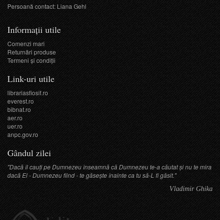
Persoană contact: Liana Gehl
Informații utile
Comenzi mari
Returnări produse
Termeni şi condiţii
Link-uri utile
librariasfiosif.ro
everest.ro
bibnat.ro
aer.ro
uer.ro
anpc.gov.ro
Gândul zilei
"Dacă îl cauți pe Dumnezeu înseamnă că Dumnezeu te-a căutat și nu te mira
dacă El - Dumnezeu fiind - te găsește înainte ca tu să-L fi găsit."
Vladimir Ghika