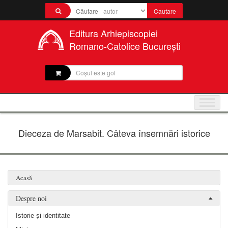
Editura Arhiepiscopiei
Romano-Catolice București
Coșul este gol
Dieceza de Marsabit. Câteva însemnări istorice
Acasă
Despre noi
Istorie și identitate