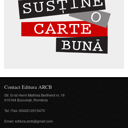
Contact Editura ARCB
Str. G-ral Henri Mathias Berthelot nr. 19
010164 București, România
Tel / Fax: 0040212015470
Email:
editura.arcb@gmail.com