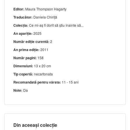
Editor:
Maura Thompson Hagarty
Traducător:
Daniela Chiriță
Colecția:
Ce mi-aş fi dorit să ştiu înainte să...
An apariție:
2025
Număr ediție curentă:
2
An prima ediție:
2011
Număr pagini:
158
Dimensiuni:
13 x 20 cm
Tip copertă:
necartonata
Recomandată pentru vârsta:
11 - 15 ani
Note:
Da
Din aceeași colecție