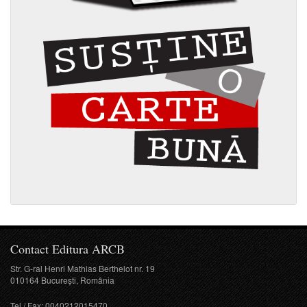
Contact Editura ARCB
Str. G-ral Henri Mathias Berthelot nr. 19
010164 București, România
Tel / Fax: 0040212015470