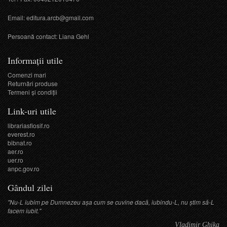
Email:
editura.arcb@gmail.com
Persoană contact: Liana Gehl
Informații utile
Comenzi mari
Returnări produse
Termeni şi condiţii
Link-uri utile
librariasfiosif.ro
everest.ro
bibnat.ro
aer.ro
uer.ro
anpc.gov.ro
Gândul zilei
"Nu-L iubim pe Dumnezeu așa cum se cuvine dacă, iubindu-L, nu știm să-L
facem iubit."
Vladimir Ghika