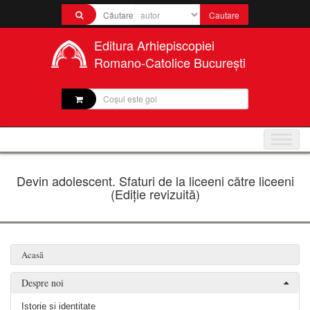
Editura Arhiepiscopiei
Romano-Catolice București
Coșul este gol
Devin adolescent. Sfaturi de la liceeni către liceeni
(Ediție revizuită)
Acasă
Despre noi
Istorie și identitate