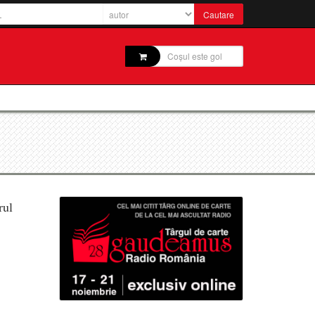
Coșul este gol
rul