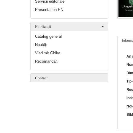
Servicii editoriale
Presentation EN
Publicații
Catalog general
Informa
Noutăți
Vladimir Ghika
An a
Recomandări
Num
Dim
Contact
Tip
Rec
Ind
Not
Bibl