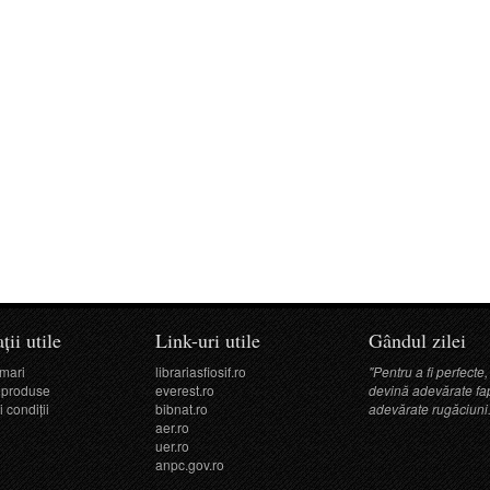
ții utile
Link-uri utile
Gândul zilei
mari
librariasfiosif.ro
"Pentru a fi perfecte,
 produse
everest.ro
devină adevărate fapt
 condiţii
bibnat.ro
adevărate rugăciuni.
aer.ro
uer.ro
anpc.gov.ro