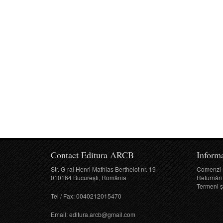
Contact Editura ARCB
Informa
Str. G-ral Henri Mathias Berthelot nr. 19
Comenzi 
010164 București, România
Returnări
Termeni şi
Tel / Fax: 0040212015470
Email:
editura.arcb@gmail.com