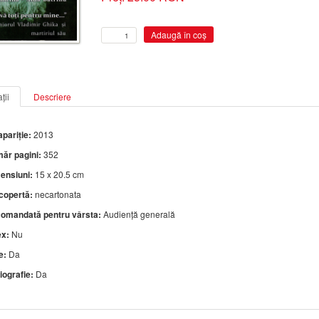
ții
Descriere
pariție:
2013
ăr pagini:
352
ensiuni:
15 x 20.5 cm
 copertă:
necartonata
omandată pentru vârsta:
Audiență generală
ex:
Nu
e:
Da
iografie:
Da