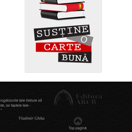
 rugăciunile tale trebuie să
e, iar faptele tale -
"
Vladimir Ghika
Top pagină