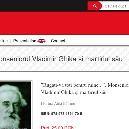
nline
Presentation
Contact
onseniorul Vladimir Ghika și martiriul său
”Rugați-vă toți pentru mine...”. Monsenio
Vladimir Ghika și martiriul său
Florina-Aida Bătrînu
ISBN: 978-973-1891-70-5
Preț: 25.00 RON