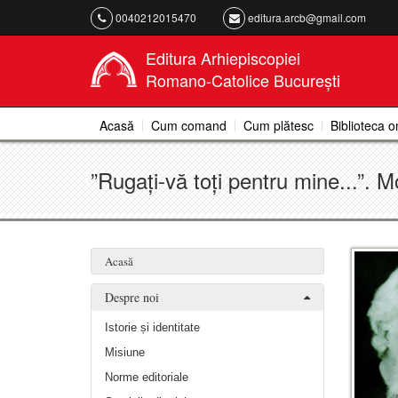
0040212015470
editura.arcb@gmail.com
Editura Arhiepiscopiei
Romano-Catolice București
Acasă
Cum comand
Cum plătesc
Biblioteca o
”Rugați-vă toți pentru mine...”. M
Acasă
Despre noi
Istorie și identitate
Misiune
Norme editoriale