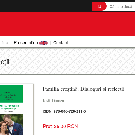
nline
Presentation
Contact
cții
Familia creștină. Dialoguri și reflecții
Iosif Dumea
ISBN: 978-606-728-211-5
Preț: 25.00 RON