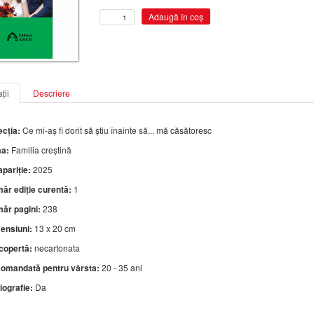
ții
Descriere
ecția:
Ce mi-aş fi dorit să ştiu înainte să... mă căsătoresc
a:
Familia creștină
pariție:
2025
ăr ediție curentă:
1
ăr pagini:
238
ensiuni:
13 x 20 cm
 copertă:
necartonata
omandată pentru vârsta:
20 - 35 ani
iografie:
Da