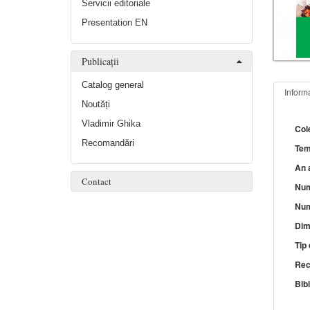
Servicii editoriale
Presentation EN
Publicații
Catalog general
Informa
Noutăți
Vladimir Ghika
Col
Recomandări
Tem
An a
Contact
Num
Num
Dim
Tip
Rec
Bibl