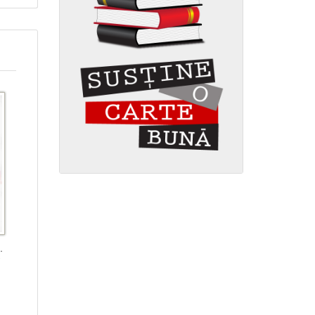
ceeni - Stoc epuizat!
y