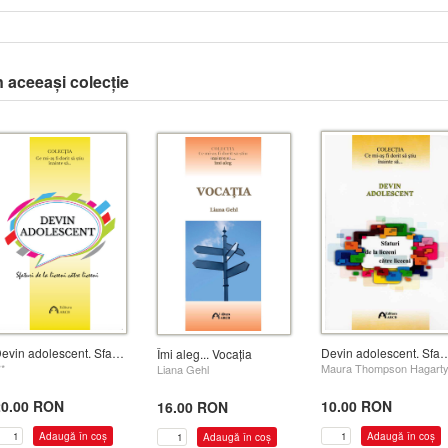
n aceeași colecție
Devin adolescent. Sfaturi de la liceeni către li
Devin adolescent. Sfaturi de la liceeni către liceeni (Ediție revizuită)
Îmi aleg... Vocația
Maura Thompson Hagart
**
Liana Gehl
10.00 RON
20.00 RON
16.00 RON