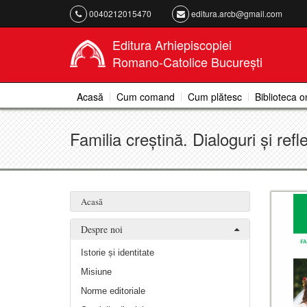
0040212015470
editura.arcb@gmail.com
Editura Arhiepiscopiei
Romano-Catolice București
Acasă
Cum comand
Cum plătesc
Biblioteca o
Familia creștină. Dialoguri și refle
Acasă
Despre noi
Istorie și identitate
Misiune
Norme editoriale